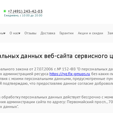
+7 (491) 243-42-03
Ежедневно, с 10:00 до 20:00
ны
О нас
Отзывы
Доставка
Гарантии
Акции и скидки
Зая
альных данных веб-сайта сервисного
ального закона от 27.07.2006 г. № 152-ФЗ "О персональных д
ых администрацией ресурса
https://ryz.fix-gmups.ru
без каких-л
вия с моими персональными данными, предусмотренные пункт
. Я подтверждаю, что предоставляю данное согласие доброволь
на обработку персональных данных действует бессрочно с мо
ия администрации сайта по адресу: Первомайский просп., 70,
 данных".