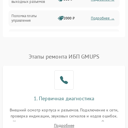
выходных разъемов
Механические повреждения
Поломка платы
Механика
2000 ₽
Подробнее →
управления
Неисправность
3000 ₽
Подробнее →
трансформатора
Повреждение
Этапы ремонта ИБП GMUPS
500 ₽
Подробнее →
конденсаторов
Поломка предохранителя
100 ₽
Подробнее →
Неисправность системы
1000 ₽
Подробнее →
охлаждения
1. Первичная диагностика
Неисправность
500 ₽
Подробнее →
Внешний осмотр корпуса и разъемов. Подключение к сети,
индикаторов
проверка индикации, звуковых сигналов и кодов ошибок.
Измерение входного и выходного напряжения. Оценка
Поломка фильтров
Подробнее
1000 ₽
Подробнее →