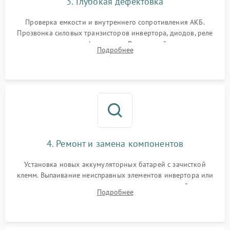
3. Глубокая дефектовка
Поломка системы защиты
1000 ₽
Подробнее →
от перегрузок
Проверка емкости и внутреннего сопротивления АКБ.
Прозвонка силовых транзисторов инвертора, диодов, реле
Неисправность системы
переключения и трансформатора. Визуальный поиск вздутых
Подробнее
защиты от короткого
1500 ₽
Подробнее →
конденсаторов и прогаров на печатной плате.
замыкания
Повреждение системы
1000 ₽
Подробнее →
защиты от перегрева
Неисправность системы
защиты от
1500 ₽
Подробнее →
перенапряжения
4. Ремонт и замена компонентов
Установка новых аккумуляторных батарей с зачисткой
клемм. Выпаивание неисправных элементов инвертора или
цепи зарядки и монтаж новых радиодеталей.
Подробнее
Восстановление поврежденных токоведущих дорожек и
замена реле.