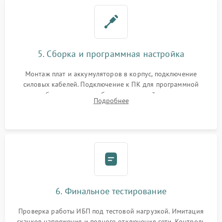
5. Сборка и программная настройка
Монтаж плат и аккумуляторов в корпус, подключение
силовых кабелей. Подключение к ПК для программной
калибровки констант батареи, настройки порогов
Подробнее
срабатывания AVR и сброса счетчиков старения АКБ.
6. Финальное тестирование
Проверка работы ИБП под тестовой нагрузкой. Имитация
скачков напряжения и полного отключения сети. Контроль