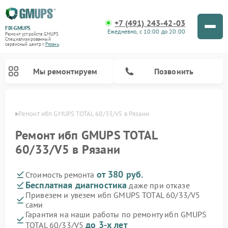
+7 (491) 243-42-03
FIX-GMUPS
Ежедневно, с 10:00 до 20:00
Ремонт устройств GMUPS
Специализированный
cервисный центр г.
Рязань
Мы ремонтируем
Позвонить
язани
Ремонт ибп GMUPS TOTAL 60/33/V5 в Рязани
Ремонт ибп GMUPS TOTAL
60/33/V5 в Рязани
от 380 руб.
Стоимость ремонта
Бесплатная диагностика
даже при отказе
Привезем и увезем ибп GMUPS TOTAL 60/33/V5
сами
Гарантия на наши работы по ремонту ибп GMUPS
до 3-х лет
TOTAL 60/33/V5