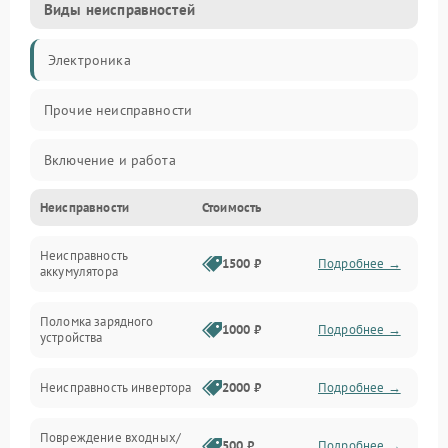
Виды неисправностей
Электроника
Прочие неисправности
Включение и работа
Неисправности
Стоимость
Работа с нагрузкой
Неисправность
Звук и индикация
1500 ₽
Подробнее →
аккумулятора
Питание и режимы
Поломка зарядного
1000 ₽
Подробнее →
устройства
Интерфейсы и связь
Неисправность инвертора
2000 ₽
Подробнее →
Температура и эксплуатация
Повреждение входных/
500 ₽
Подробнее →