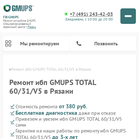
+7 (491) 243-42-03
FIX-GMUPS
Ежедневно, с 10:00 до 20:00
Ремонт устройств GMUPS
Специализированный
cервисный центр г.
Рязань
Мы ремонтируем
Позвонить
язани
Ремонт ибп GMUPS TOTAL 60/31/V5 в Рязани
Ремонт ибп GMUPS TOTAL
60/31/V5 в Рязани
от 380 руб.
Стоимость ремонта
Бесплатная диагностика
даже при отказе
Привезем и увезем ибп GMUPS TOTAL 60/31/V5
сами
Гарантия на наши работы по ремонту ибп GMUPS
до 3-х лет
TOTAL 60/31/V5