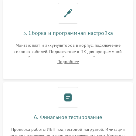
5. Сборка и программная настройка
Монтаж плат и аккумуляторов в корпус, подключение
силовых кабелей. Подключение к ПК для программной
калибровки констант батареи, настройки порогов
Подробнее
срабатывания AVR и сброса счетчиков старения АКБ.
6. Финальное тестирование
Проверка работы ИБП под тестовой нагрузкой. Имитация
скачков напряжения и полного отключения сети. Контроль