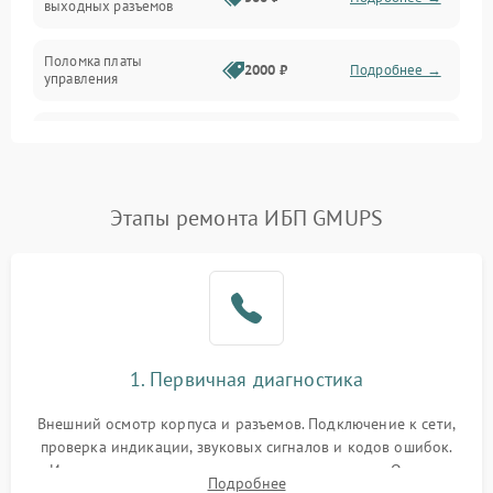
выходных разъемов
Механические повреждения
Поломка платы
Механика
2000 ₽
Подробнее →
управления
Неисправность
3000 ₽
Подробнее →
трансформатора
Повреждение
Этапы ремонта ИБП GMUPS
500 ₽
Подробнее →
конденсаторов
Поломка предохранителя
100 ₽
Подробнее →
Неисправность системы
1000 ₽
Подробнее →
охлаждения
1. Первичная диагностика
Неисправность
500 ₽
Подробнее →
Внешний осмотр корпуса и разъемов. Подключение к сети,
индикаторов
проверка индикации, звуковых сигналов и кодов ошибок.
Измерение входного и выходного напряжения. Оценка
Поломка фильтров
Подробнее
1000 ₽
Подробнее →