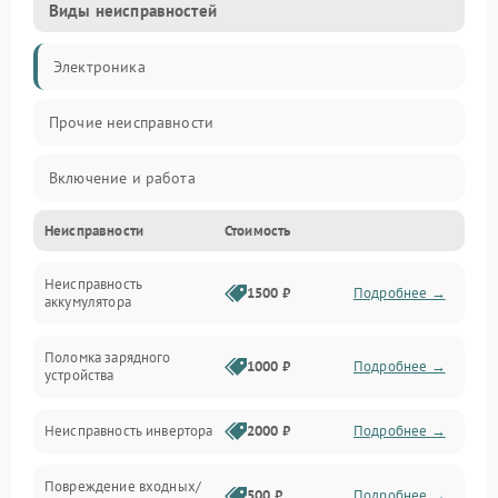
Виды неисправностей
Электроника
Прочие неисправности
Включение и работа
Неисправности
Стоимость
Работа с нагрузкой
Неисправность
Звук и индикация
1500 ₽
Подробнее →
аккумулятора
Питание и режимы
Поломка зарядного
1000 ₽
Подробнее →
устройства
Интерфейсы и связь
Неисправность инвертора
2000 ₽
Подробнее →
Температура и эксплуатация
Повреждение входных/
500 ₽
Подробнее →