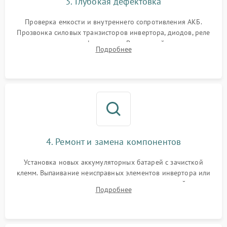
3. Глубокая дефектовка
Поломка системы защиты
1000 ₽
Подробнее →
от перегрузок
Проверка емкости и внутреннего сопротивления АКБ.
Прозвонка силовых транзисторов инвертора, диодов, реле
Неисправность системы
переключения и трансформатора. Визуальный поиск вздутых
Подробнее
защиты от короткого
1500 ₽
Подробнее →
конденсаторов и прогаров на печатной плате.
замыкания
Повреждение системы
1000 ₽
Подробнее →
защиты от перегрева
Неисправность системы
защиты от
1500 ₽
Подробнее →
перенапряжения
4. Ремонт и замена компонентов
Установка новых аккумуляторных батарей с зачисткой
клемм. Выпаивание неисправных элементов инвертора или
цепи зарядки и монтаж новых радиодеталей.
Подробнее
Восстановление поврежденных токоведущих дорожек и
замена реле.