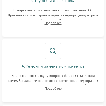
3. Глубокая дефектовка
Поломка системы защиты
1000 ₽
Подробнее →
от перегрузок
Проверка емкости и внутреннего сопротивления АКБ.
Прозвонка силовых транзисторов инвертора, диодов, реле
Неисправность системы
переключения и трансформатора. Визуальный поиск вздутых
Подробнее
защиты от короткого
1500 ₽
Подробнее →
конденсаторов и прогаров на печатной плате.
замыкания
Повреждение системы
1000 ₽
Подробнее →
защиты от перегрева
Неисправность системы
защиты от
1500 ₽
Подробнее →
перенапряжения
4. Ремонт и замена компонентов
Установка новых аккумуляторных батарей с зачисткой
клемм. Выпаивание неисправных элементов инвертора или
цепи зарядки и монтаж новых радиодеталей.
Подробнее
Восстановление поврежденных токоведущих дорожек и
замена реле.