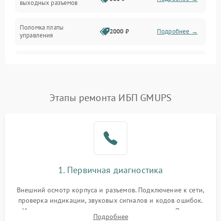
выходных разъемов
Механические повреждения
Поломка платы
Механика
2000 ₽
Подробнее →
управления
Неисправность
3000 ₽
Подробнее →
трансформатора
Повреждение
Этапы ремонта ИБП GMUPS
500 ₽
Подробнее →
конденсаторов
Поломка предохранителя
100 ₽
Подробнее →
Неисправность системы
1000 ₽
Подробнее →
охлаждения
1. Первичная диагностика
Неисправность
500 ₽
Подробнее →
Внешний осмотр корпуса и разъемов. Подключение к сети,
индикаторов
проверка индикации, звуковых сигналов и кодов ошибок.
Измерение входного и выходного напряжения. Оценка
Поломка фильтров
Подробнее
1000 ₽
Подробнее →