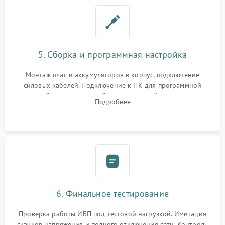
5. Сборка и программная настройка
Монтаж плат и аккумуляторов в корпус, подключение
силовых кабелей. Подключение к ПК для программной
калибровки констант батареи, настройки порогов
Подробнее
срабатывания AVR и сброса счетчиков старения АКБ.
6. Финальное тестирование
Проверка работы ИБП под тестовой нагрузкой. Имитация
скачков напряжения и полного отключения сети. Контроль