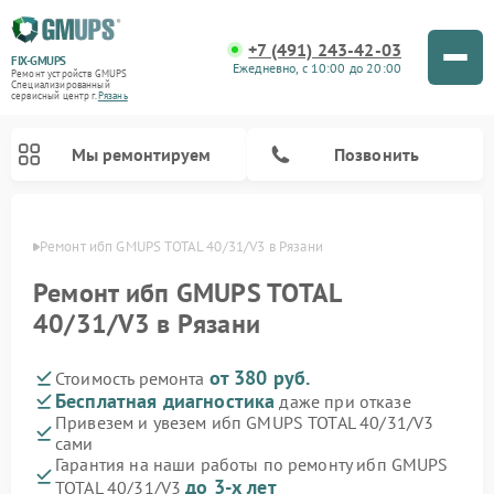
+7 (491) 243-42-03
FIX-GMUPS
Ежедневно, с 10:00 до 20:00
Ремонт устройств GMUPS
Специализированный
cервисный центр г.
Рязань
Мы ремонтируем
Позвонить
язани
Ремонт ибп GMUPS TOTAL 40/31/V3 в Рязани
Ремонт ибп GMUPS TOTAL
40/31/V3 в Рязани
от 380 руб.
Стоимость ремонта
Бесплатная диагностика
даже при отказе
Привезем и увезем ибп GMUPS TOTAL 40/31/V3
сами
Гарантия на наши работы по ремонту ибп GMUPS
до 3-х лет
TOTAL 40/31/V3