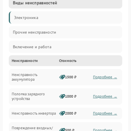
Виды неисправностей
Электроника
Прочие неисправности
Включение и работа
Неисправности
Стоимость
Работа с нагрузкой
Неисправность
Звук и индикация
1500 ₽
Подробнее →
аккумулятора
Питание и режимы
Поломка зарядного
1000 ₽
Подробнее →
устройства
Интерфейсы и связь
Неисправность инвертора
2000 ₽
Подробнее →
Температура и эксплуатация
Повреждение входных/
500 ₽
Подробнее →