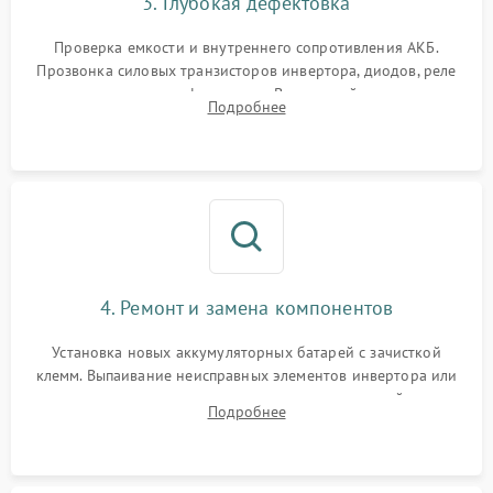
3. Глубокая дефектовка
Поломка системы защиты
1000 ₽
Подробнее →
от перегрузок
Проверка емкости и внутреннего сопротивления АКБ.
Прозвонка силовых транзисторов инвертора, диодов, реле
Неисправность системы
переключения и трансформатора. Визуальный поиск вздутых
Подробнее
защиты от короткого
1500 ₽
Подробнее →
конденсаторов и прогаров на печатной плате.
замыкания
Повреждение системы
1000 ₽
Подробнее →
защиты от перегрева
Неисправность системы
защиты от
1500 ₽
Подробнее →
перенапряжения
4. Ремонт и замена компонентов
Установка новых аккумуляторных батарей с зачисткой
клемм. Выпаивание неисправных элементов инвертора или
цепи зарядки и монтаж новых радиодеталей.
Подробнее
Восстановление поврежденных токоведущих дорожек и
замена реле.