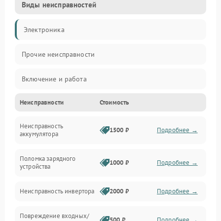
Виды неисправностей
Электроника
Прочие неисправности
Включение и работа
Неисправности
Стоимость
Работа с нагрузкой
Неисправность
Звук и индикация
1500 ₽
Подробнее →
аккумулятора
Питание и режимы
Поломка зарядного
1000 ₽
Подробнее →
устройства
Интерфейсы и связь
Неисправность инвертора
2000 ₽
Подробнее →
Температура и эксплуатация
Повреждение входных/
500 ₽
Подробнее →