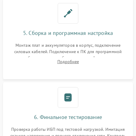
5. Сборка и программная настройка
Монтаж плат и аккумуляторов в корпус, подключение
силовых кабелей. Подключение к ПК для программной
калибровки констант батареи, настройки порогов
Подробнее
срабатывания AVR и сброса счетчиков старения АКБ.
6. Финальное тестирование
Проверка работы ИБП под тестовой нагрузкой. Имитация
скачков напряжения и полного отключения сети. Контроль