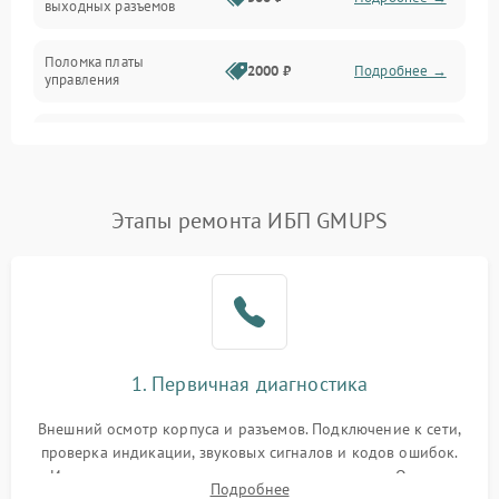
выходных разъемов
Механические повреждения
Поломка платы
Механика
2000 ₽
Подробнее →
управления
Неисправность
3000 ₽
Подробнее →
трансформатора
Повреждение
Этапы ремонта ИБП GMUPS
500 ₽
Подробнее →
конденсаторов
Поломка предохранителя
100 ₽
Подробнее →
Неисправность системы
1000 ₽
Подробнее →
охлаждения
1. Первичная диагностика
Неисправность
500 ₽
Подробнее →
Внешний осмотр корпуса и разъемов. Подключение к сети,
индикаторов
проверка индикации, звуковых сигналов и кодов ошибок.
Измерение входного и выходного напряжения. Оценка
Поломка фильтров
Подробнее
1000 ₽
Подробнее →