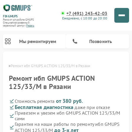
+7 (491) 243-42-03
FIX-GMUPS
Ежедневно, с 10:00 до 20:00
Ремонт устройств GMUPS
Специализированный
cервисный центр г.
Рязань
Мы ремонтируем
Позвонить
язани
Ремонт ибп GMUPS ACTION 125/33/M в Рязани
Ремонт ибп GMUPS ACTION
125/33/M в Рязани
от 380 руб.
Стоимость ремонта
Бесплатная диагностика
даже при отказе
Привезем и увезем ибп GMUPS ACTION 125/33/M
сами
Гарантия на наши работы по ремонту ибп GMUPS
до 3-х лет
ACTION 125/33/M